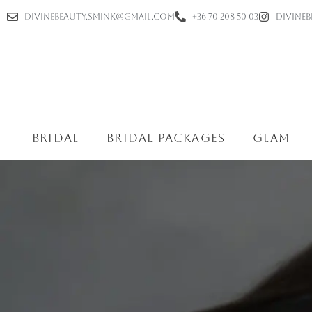
divinebeauty.smink@gmail.com
+36 70 208 50 03
divineb
Skip
to
content
bridal
bridal packages
glam