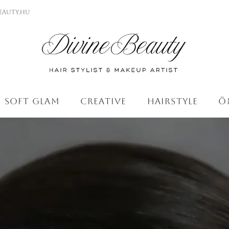
eauty.hu
soft glam
creative
hairstyle
ö