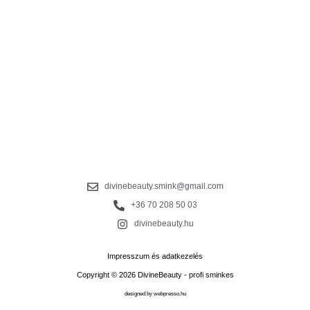
divinebeauty.smink@gmail.com
+36 70 208 50 03
divinebeauty.hu
Impresszum és adatkezelés
Copyright © 2026 DivineBeauty - profi sminkes
designed by
webpresso.hu