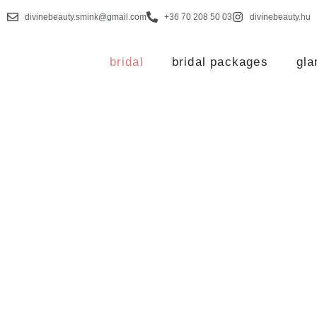
divinebeauty.smink@gmail.com
+36 70 208 50 03
divinebeauty.hu
Skip
to
bridal
bridal packages
gl
content