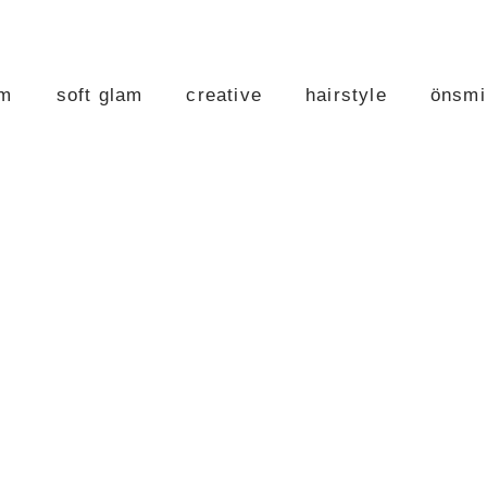
am
soft glam
creative
hairstyle
önsmi